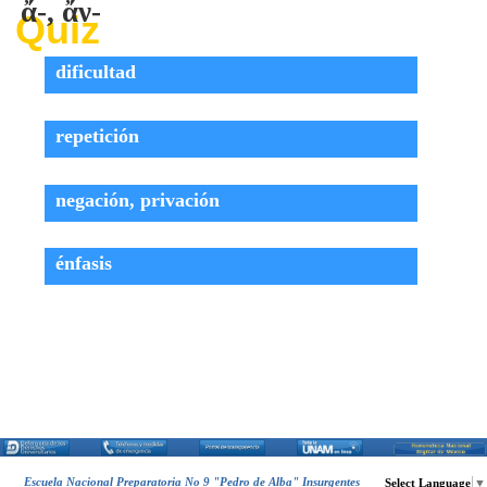
ἄ-, ἄν-
Vocabulario Griego
▼
Quiz
DESCARGA
▼
dificultad
repetición
negación, privación
énfasis
Escuela Nacional Preparatoria No 9 "Pedro de Alba" Insurgentes
Select Language
▼