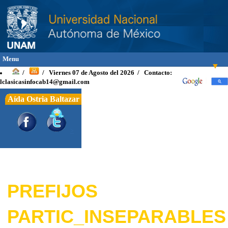
Menu
▼
Viernes 07 de Agosto del 2026 / Contacto:
/
/
lclasicasinfocab14@gmail.com
Aída Ostria Baltazar
INICIO
INTRODUCCIÓN
>
OBJETIVOS
TEXTOS
▼
Griego
▼
PREFIJOS
Latino
▼
PARTIC_INSEPARABLES
Vocabulario Latin
▼