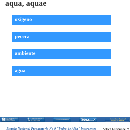
aqua, aquae
Vocabulario Griego
▼
DESCARGA
▼
oxígeno
pecera
ambiente
agua
Escuela Nacional Preparatoria No 9 "Pedro de Alba" Insurgentes
Select Language
▼