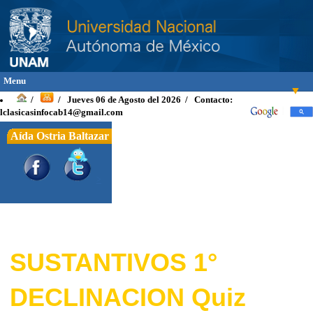
Menu
▼
Jueves 06 de Agosto del 2026 / Contacto:
/
/
lclasicasinfocab14@gmail.com
Aída Ostria Baltazar
INICIO
INTRODUCCIÓN
>
OBJETIVOS
TEXTOS
▼
Griego
▼
SUSTANTIVOS 1°
Latino
▼
DECLINACION Quiz
Vocabulario Latin
▼