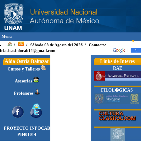
Menu
▼
Sábado 08 de Agosto del 2026 / Contacto:
/
/
lclasicasinfocab14@gmail.com
Aída Ostria Baltazar
Links de Interes
RAE
Cursos y Talleres
INICIO
INTRODUCCIÓN
Asesorias
FILOL�GICAS
OBJETIVOS
Profesores
TEXTOS
▼
Griego
▼
Latino
▼
PROYECTO INFOCAB
Vocabulario Latin
▼
PB401014