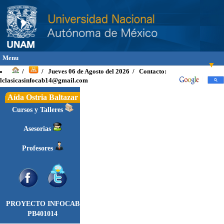
Menu
▼
Jueves 06 de Agosto del 2026 / Contacto:
/
/
lclasicasinfocab14@gmail.com
Aída Ostria Baltazar
Cursos y Talleres
INICIO
INTRODUCCIÓN
Asesorias
OBJETIVOS
Profesores
TEXTOS
▼
Griego
▼
Latino
▼
PROYECTO INFOCAB
Vocabulario Latin
▼
PB401014