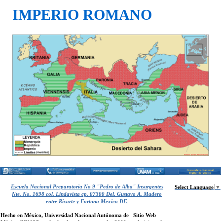
Vocabulario Griego
▼
IMPERIO ROMANO
DESCARGA
▼
Escuela Nacional Preparatoria No 9 "Pedro de Alba" Insurgentes
Select Language
▼
Nte. No. 1698 col. Lindavista cp. 07300 Del. Gustavo A. Madero
entre Ricarte y Fortuna Mexico DF.
Hecho en México, Universidad Nacional Autónoma de
Sitio Web