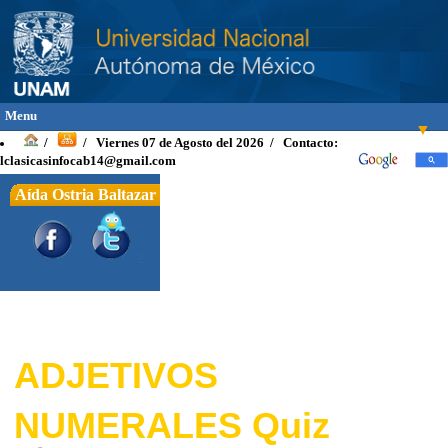
Menu
▼
Viernes 07 de Agosto del 2026 / Contacto:
/
/
lclasicasinfocab14@gmail.com
Aída Ostria Baltazar
INICIO
INTRODUCCIÓN
>
OBJETIVOS
TEXTOS
▼
Griego
▼
ADJETIVOS
Latino
▼
NUMERALES Quiz
Vocabulario Latin
▼