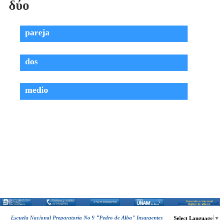
δύο
Vocabulario Griego
▼
DESCARGA
▼
pareja
dos
medio
Escuela Nacional Preparatoria No 9 "Pedro de Alba" Insurgentes
Select Language
▼